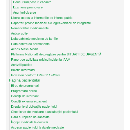
Concursuri posturi vacante
Examene promovare
Anunțuri diverse
Liberul acces la informatiile de interes public
Raportări privind încălcări ale legii/avertizori de integritate
Nomenclator medicamente
Anticorupție
Lista cabinete medicina de familie
Lista centre de permanenta
Acces Mass-Media
Platforma Națională de pregătire pentru SITUAȚII DE URGENȚĂ
Raport de activitate privind incidenta IAAM
Achizitii publice
Buletin Informativ
Indicatori conform OMS 1117/2025
Pagina pacientului
Birou de programari
Programare online
Condiţii de internare
Condiții externare pacient
Drepturile si obligațiile pacientului
Chestionar de evaluare a satisfacției pacientului
Card european de sănătate
Îngrijiri medicale la domiciliu
Accesul pacientului la datele medicale