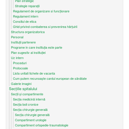
Plan strategic
Strategie reparații
Regulament de organizare si funcționare
Regulament intern
Consiliul de etica
Ghid privind combaterea si prevenirea hărțuirii
Structura organizatorica
Personal
Instituții partenere
Programe in care instituția este parte
Plan sugestiv al instituției
Uz intern
Proceduri
Protocoale
Lista unitati tichete de vacanta
Cum putem recunoaşte cardul european de sănătate
Galerie imagini
Secțiile spitalului
Secții și compartimente
Secţia medicină internă
Secția boli cronice
Secția chirurgie generală
Secția chirurgie generală
Compartiment urologie
Compartiment ortopedie-traumatologie