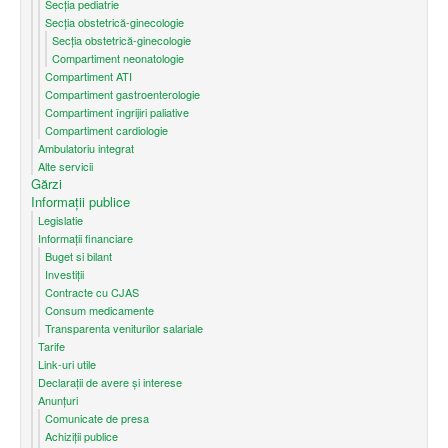
Secția pediatrie
Secția obstetrică-ginecologie
Secția obstetrică-ginecologie
Compartiment neonatologie
Compartiment ATI
Compartiment gastroenterologie
Compartiment îngrijiri paliative
Compartiment cardiologie
Ambulatoriu integrat
Alte servicii
Gărzi
Informații publice
Legislatie
Informații financiare
Buget si bilant
Investiții
Contracte cu CJAS
Consum medicamente
Transparenta veniturilor salariale
Tarife
Link-uri utile
Declarații de avere și interese
Anunțuri
Comunicate de presa
Achiziții publice