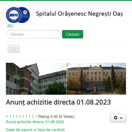
Vă
rugăm
să
rețineți:
Acest
RO
site
Căutare
Căutare
web
...
include
un
Comută
sistem
navigarea
de
accesibilitate.
Acasă
Despre noi
Secțiile spitalului
Gărzi
Anunț achizitie directa 01.08.2023
Informații publice
Pagina pacientului
1
1
1
1
1
1
1
1
1
1
Rating 0.00 (0 Votes)
Anunț achizitie directa 01.08.2023
Contact
Caiet de sarcini si lista de cantitati