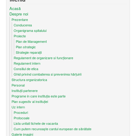
Acasă
Despre noi
Prezentare
Conducerea
Organigrama spitalului
Proiecte
Plan de Management
Plan strategic
Strategie reparații
Regulament de organizare si funcționare
Regulament intern
Consiliul de etica
Ghid privind combaterea si prevenirea hărțuirii
Structura organizatorica
Personal
Instituții partenere
Programe in care instituția este parte
Plan sugestiv al instituției
Uz intern
Proceduri
Protocoale
Lista unitati tichete de vacanta
Cum putem recunoaşte cardul european de sănătate
Galerie imagini