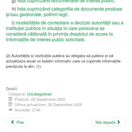
g)
lista cuprinzând documentele de interes public;
h)
lista cuprinzând categoriile de documente produse
şi/sau gestionate, potrivit legii;
i)
modalităţile de contestare a deciziei autorităţii sau a
instituţiei publice în situaţia în care persoana se
consideră vătămată în privinţa dreptului de acces la
informaţiile de interes public solicitate.
(2) Autorităţile şi instituţiile publice au obligaţia să publice şi să
actualizeze anual un buletin informativ care va cuprinde informaţiile
prevăzute la alin. (1).
Detalii
Categorie:
Uncategorised
Publicat: 29 Septembrie 2025
Ultima actualizare: 29 Septembrie 2025
Accesări: 2746
Prec
Mai departe