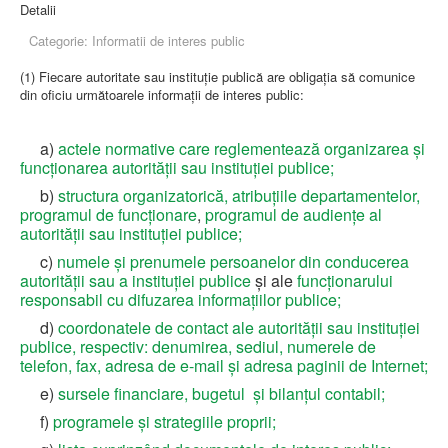
Detalii
Categorie: Informatii de interes public
(1) Fiecare autoritate sau instituţie publică are obligaţia să comunice
din oficiu următoarele informaţii de interes public:
a)
actele normative care reglementează organizarea şi
funcţionarea autorităţii sau instituţiei publice;
b)
structura organizatorică,
atribuţiile departamentelor,
programul de funcţionare
,
programul de audienţe al
autorităţii sau instituţiei publice;
c)
numele şi prenumele persoanelor din conducerea
autorităţii sau a instituţiei publice
şi ale
funcţionarului
responsabil cu difuzarea informaţiilor publice;
d)
coordonatele de contact ale autorităţii sau instituţiei
publice, respectiv: denumirea, sediul, numerele de
telefon, fax, adresa de e-mail şi adresa paginii de Internet;
e)
sursele financiare, bugetul şi bilanţul contabil;
f)
programele şi strategiile proprii;