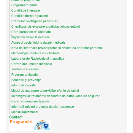
Programare online
Condiţii de internare
Condiții externare pacient
Drepturile si obligațiile pacientului
Chestionar de evaluare a satisfacției pacientului
Card european de sănătate
Îngrijiri medicale la domiciliu
Accesul pacientului la datele medicale
Notă de informare privind protecţia datelor cu caracter personal
Metodologie rambursare cheltuieli
Laborator de Radiologie si Imagistica
Cerere documente medicale
Telefoane informatii
Program ambulator
Educație și prevenție
Informații coplată
Modul de accesare a serviciilor oferite de spital
Investigatii si tratamente decontate de catre Casa de asigurari
Cereri si formulare tipizate
Informatii privind protectia datelor personale
Meniul săptămânal
Contact