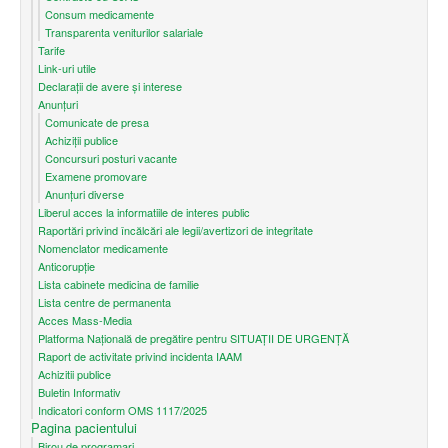
Consum medicamente
Transparenta veniturilor salariale
Tarife
Link-uri utile
Declarații de avere și interese
Anunțuri
Comunicate de presa
Achiziții publice
Concursuri posturi vacante
Examene promovare
Anunțuri diverse
Liberul acces la informatiile de interes public
Raportări privind încălcări ale legii/avertizori de integritate
Nomenclator medicamente
Anticorupție
Lista cabinete medicina de familie
Lista centre de permanenta
Acces Mass-Media
Platforma Națională de pregătire pentru SITUAȚII DE URGENȚĂ
Raport de activitate privind incidenta IAAM
Achizitii publice
Buletin Informativ
Indicatori conform OMS 1117/2025
Pagina pacientului
Birou de programari