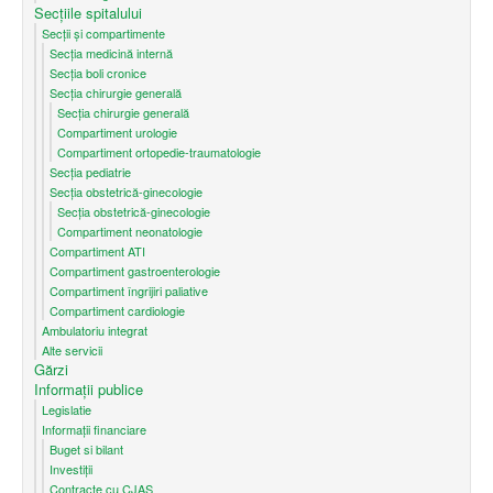
Secțiile spitalului
Secții și compartimente
Secţia medicină internă
Secția boli cronice
Secția chirurgie generală
Secția chirurgie generală
Compartiment urologie
Compartiment ortopedie-traumatologie
Secția pediatrie
Secția obstetrică-ginecologie
Secția obstetrică-ginecologie
Compartiment neonatologie
Compartiment ATI
Compartiment gastroenterologie
Compartiment îngrijiri paliative
Compartiment cardiologie
Ambulatoriu integrat
Alte servicii
Gărzi
Informații publice
Legislatie
Informații financiare
Buget si bilant
Investiții
Contracte cu CJAS