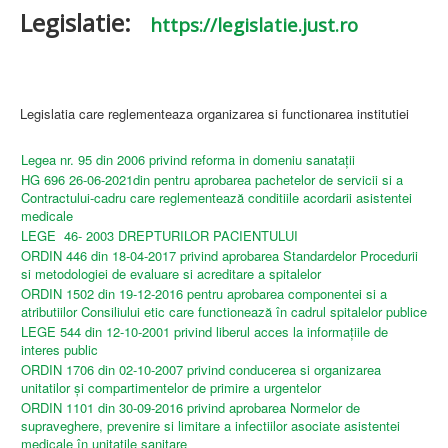
Legislatie:
https://legislatie.just.ro
Legislatia care reglementeaza organizarea si functionarea institutiei
Legea nr. 95 din 2006 privind reforma in domeniu sanatații
HG 696 26-06-2021din pentru aprobarea pachetelor de servicii si a
Contractului-cadru care reglementează conditiile acordarii asistentei
medicale
LEGE 46- 2003 DREPTURILOR PACIENTULUI
ORDIN 446 din 18-04-2017 privind aprobarea Standardelor Procedurii
si metodologiei de evaluare si acreditare a spitalelor
ORDIN 1502 din 19-12-2016 pentru aprobarea componentei si a
atributiilor Consiliului etic care functionează în cadrul spitalelor publice
LEGE 544 din 12-10-2001 privind liberul acces la informaţiile de
interes public
ORDIN 1706 din 02-10-2007 privind conducerea si organizarea
unitatilor şi compartimentelor de primire a urgentelor
ORDIN 1101 din 30-09-2016 privind aprobarea Normelor de
supraveghere, prevenire si limitare a infectiilor asociate asistentei
medicale în unitatile sanitare