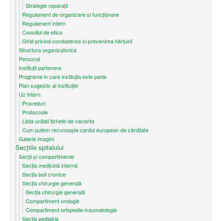
Strategie reparații
Regulament de organizare si funcționare
Regulament intern
Consiliul de etica
Ghid privind combaterea si prevenirea hărțuirii
Structura organizatorica
Personal
Instituții partenere
Programe in care instituția este parte
Plan sugestiv al instituției
Uz intern
Proceduri
Protocoale
Lista unitati tichete de vacanta
Cum putem recunoaşte cardul european de sănătate
Galerie imagini
Secțiile spitalului
Secții și compartimente
Secţia medicină internă
Secția boli cronice
Secția chirurgie generală
Secția chirurgie generală
Compartiment urologie
Compartiment ortopedie-traumatologie
Secția pediatrie