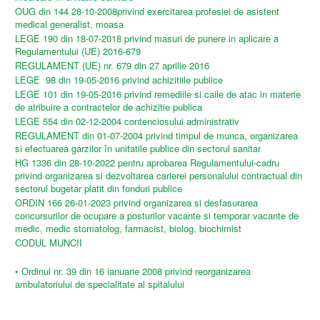
OUG din 144 28-10-2008privind exercitarea profesiei de asistent
medical generalist, moasa
LEGE 190 din 18-07-2018 privind masuri de punere in aplicare a
Regulamentului (UE) 2016-679
REGULAMENT (UE) nr. 679 din 27 aprilie 2016
LEGE 98 din 19-05-2016 privind achizitiile publice
LEGE 101 din 19-05-2016 privind remediile si caile de atac in materie
de atribuire a contractelor de achizitie publica
LEGE 554 din 02-12-2004 contenciosului administrativ
REGULAMENT din 01-07-2004 privind timpul de munca, organizarea
si efectuarea garzilor în unitatile publice din sectorul sanitar
HG 1336 din 28-10-2022 pentru aprobarea Regulamentului-cadru
privind organizarea si dezvoltarea carierei personalului contractual din
sectorul bugetar platit din fonduri publice
ORDIN 166 26-01-2023 privind organizarea si desfasurarea
concursurilor de ocupare a posturilor vacante si temporar vacante de
medic, medic stomatolog, farmacist, biolog, biochimist
CODUL MUNCII
• Ordinul nr. 39 din 16 ianuarie 2008 privind reorganizarea
ambulatoriului de specialitate al spitalului