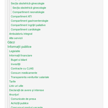
Secția obstetrică-ginecologie
Secția obstetrică-ginecologie
Compartiment neonatologie
Compartiment ATI
Compartiment gastroenterologie
Compartiment îngrijiri paliative
Compartiment cardiologie
Ambulatoriu integrat
Alte servicii
Gărzi
Informații publice
Legislatie
Informații financiare
Buget si bilant
Investiții
Contracte cu CJAS
Consum medicamente
Transparenta veniturilor salariale
Tarife
Link-uri utile
Declarații de avere și interese
Anunțuri
Comunicate de presa
Achiziții publice
Concursuri posturi vacante