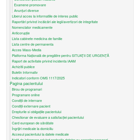
Examene promovare
Anunțuri diverse
Liberul acces la informatiile de interes public
Raportări privind încălcări ale legii/avertizori de integritate
Nomenclator medicamente
Anticorupție
Lista cabinete medicina de familie
Lista centre de permanenta
Acces Mass-Media
Platforma Națională de pregătire pentru SITUAȚII DE URGENȚĂ
Raport de activitate privind incidenta IAAM
Achizitii publice
Buletin Informativ
Indicatori conform OMS 1117/2025
Pagina pacientului
Birou de programari
Programare online
Condiţii de internare
Condiții externare pacient
Drepturile si obligațiile pacientului
Chestionar de evaluare a satisfacției pacientului
Card european de sănătate
Îngrijiri medicale la domiciliu
Accesul pacientului la datele medicale
Notă de informare privind protecţia datelor cu caracter personal