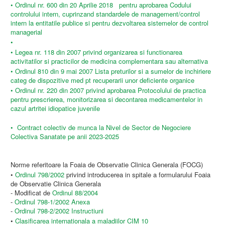
• Ordinul nr. 600 din 20 Aprilie 2018 pentru aprobarea Codului
controlului intern, cuprinzand standardele de management/control
intern la entitatile publice si pentru dezvoltarea sistemelor de control
managerial
•
• Legea nr. 118 din 2007 privind organizarea si functionarea
activitatilor si practicilor de medicina complementara sau alternativa
• Ordinul 810 din 9 mai 2007 Lista preturilor si a sumelor de inchiriere
categ de dispozitive med pt recuperarii unor deficiente organice
• Ordinul nr. 220 din 2007 privind aprobarea Protocolului de practica
pentru prescrierea, monitorizarea si decontarea medicamentelor in
cazul artritei idiopatice juvenile
•
Contract colectiv de munca la Nivel de Sector de Negociere
Colectiva Sanatate pe anii 2023-2025
Norme referitoare la Foaia de Observatie Clinica Generala (FOCG)
•
Ordinul 798/2002
privind introducerea in spitale a formularului Foaia
de Observatie Clinica Generala
- Modificat de
Ordinul 88/2004
-
Ordinul 798-1/2002 Anexa
-
Ordinul 798-2/2002 Instructiuni
•
Clasificarea internationala a maladiilor CIM 10