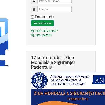
Nume utilizator
Parolă
Ţine-mă minte
Autentificare
Aţi uitat utilizatorul?
Aţi uitat parola?
17 septembrie – Ziua
Mondială a Siguranței
Pacientului