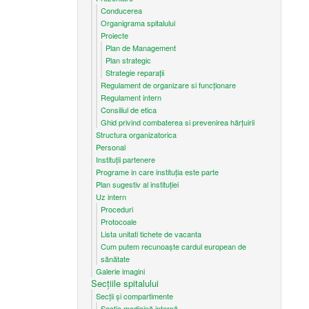
Conducerea
Organigrama spitalului
Proiecte
Plan de Management
Plan strategic
Strategie reparații
Regulament de organizare si funcționare
Regulament intern
Consiliul de etica
Ghid privind combaterea si prevenirea hărțuirii
Structura organizatorica
Personal
Instituții partenere
Programe in care instituția este parte
Plan sugestiv al instituției
Uz intern
Proceduri
Protocoale
Lista unitati tichete de vacanta
Cum putem recunoaşte cardul european de
sănătate
Galerie imagini
Secțiile spitalului
Secții și compartimente
Secţia medicină internă