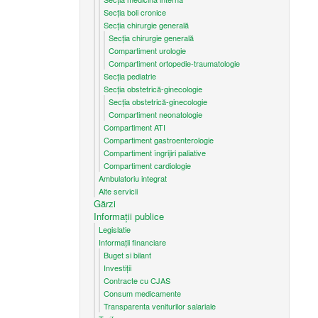
Secția boli cronice
Secția chirurgie generală
Secția chirurgie generală
Compartiment urologie
Compartiment ortopedie-traumatologie
Secția pediatrie
Secția obstetrică-ginecologie
Secția obstetrică-ginecologie
Compartiment neonatologie
Compartiment ATI
Compartiment gastroenterologie
Compartiment îngrijiri paliative
Compartiment cardiologie
Ambulatoriu integrat
Alte servicii
Gărzi
Informații publice
Legislatie
Informații financiare
Buget si bilant
Investiții
Contracte cu CJAS
Consum medicamente
Transparenta veniturilor salariale