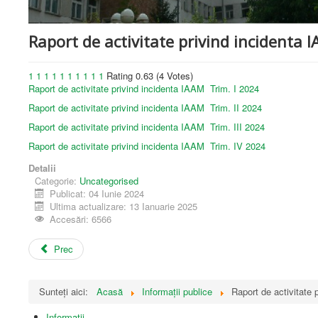
de
vedere
care
Raport de activitate privind incidenta 
utilizează
un
cititor
1
1
1
1
1
1
1
1
1
1
Rating 0.63 (4 Votes)
de
Raport de activitate privind incidenta IAAM Trim. I 2024
ecran;
Raport de activitate privind incidenta IAAM Trim. II 2024
Apăsați
Control-
Raport de activitate privind incidenta IAAM Trim. III 2024
F10
Raport de activitate privind incidenta IAAM Trim. IV 2024
pentru
a
Detalii
deschide
Categorie:
Uncategorised
un
Publicat: 04 Iunie 2024
meniu
Ultima actualizare: 13 Ianuarie 2025
de
Accesări: 6566
accesibilitate.
Prec
Sunteți aici:
Acasă
Informații publice
Raport de activitate 
Informatii