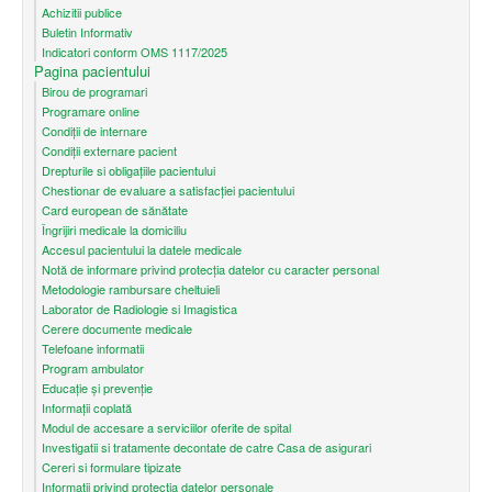
Achizitii publice
Buletin Informativ
Indicatori conform OMS 1117/2025
Pagina pacientului
Birou de programari
Programare online
Condiţii de internare
Condiții externare pacient
Drepturile si obligațiile pacientului
Chestionar de evaluare a satisfacției pacientului
Card european de sănătate
Îngrijiri medicale la domiciliu
Accesul pacientului la datele medicale
Notă de informare privind protecţia datelor cu caracter personal
Metodologie rambursare cheltuieli
Laborator de Radiologie si Imagistica
Cerere documente medicale
Telefoane informatii
Program ambulator
Educație și prevenție
Informații coplată
Modul de accesare a serviciilor oferite de spital
Investigatii si tratamente decontate de catre Casa de asigurari
Cereri si formulare tipizate
Informatii privind protectia datelor personale