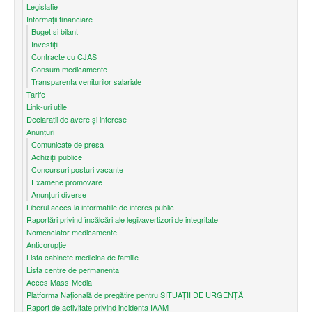
Legislatie
Informații financiare
Buget si bilant
Investiții
Contracte cu CJAS
Consum medicamente
Transparenta veniturilor salariale
Tarife
Link-uri utile
Declarații de avere și interese
Anunțuri
Comunicate de presa
Achiziții publice
Concursuri posturi vacante
Examene promovare
Anunțuri diverse
Liberul acces la informatiile de interes public
Raportări privind încălcări ale legii/avertizori de integritate
Nomenclator medicamente
Anticorupție
Lista cabinete medicina de familie
Lista centre de permanenta
Acces Mass-Media
Platforma Națională de pregătire pentru SITUAȚII DE URGENȚĂ
Raport de activitate privind incidenta IAAM