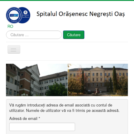
Vă
rugăm
să
rețineți:
Acest
RO
site
Căutare
Căutare
web
...
include
un
Comută
sistem
navigarea
de
accesibilitate.
Acasă
Despre noi
Secțiile spitalului
Gărzi
Informații publice
Vă rugăm introduceți adresa de email asociată cu contul de
utilizator. Numele de utilizator vă va fi trimis pe această adresă.
Pagina pacientului
Adresă de email
*
Contact