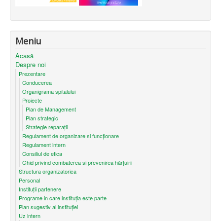
Meniu
Acasă
Despre noi
Prezentare
Conducerea
Organigrama spitalului
Proiecte
Plan de Management
Plan strategic
Strategie reparații
Regulament de organizare si funcționare
Regulament intern
Consiliul de etica
Ghid privind combaterea si prevenirea hărțuirii
Structura organizatorica
Personal
Instituții partenere
Programe in care instituția este parte
Plan sugestiv al instituției
Uz intern