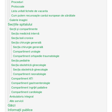
Proceduri
Protocoale
Lista unitati tichete de vacanta
Cum putem recunoaşte cardul european de sănătate
Galerie imagini
Secțiile spitalului
Secții și compartimente
Secţia medicină internă
Secția boli cronice
Secția chirurgie generală
Secția chirurgie generală
Compartiment urologie
Compartiment ortopedie-traumatologie
Secția pediatrie
Secția obstetrică-ginecologie
Secția obstetrică-ginecologie
Compartiment neonatologie
Compartiment ATI
Compartiment gastroenterologie
Compartiment îngrijiri paliative
Compartiment cardiologie
Ambulatoriu integrat
Alte servicii
Gărzi
Informații publice